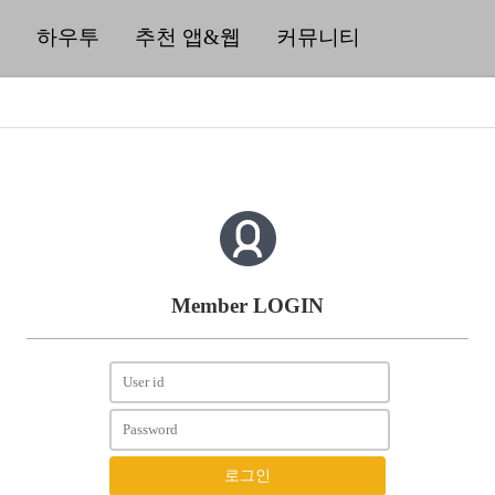
딜
하우투
추천 앱&웹
커뮤니티
Member LOGIN