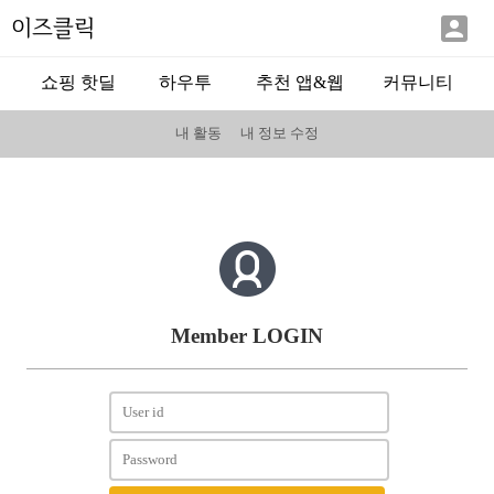

이즈클릭
쇼핑 핫딜
하우투
추천 앱&웹
커뮤니티
내 활동
내 정보 수정
Member LOGIN