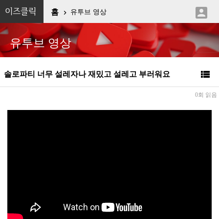

이즈클릭
홈
유투브 영상

유투브 영상

솔로파티 너무 설레자나 재밌고 설레고 부러워요
0회 읽음