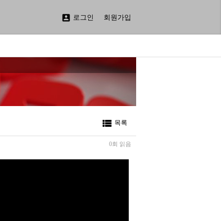

로그인
회원가입

목록
0회 읽음