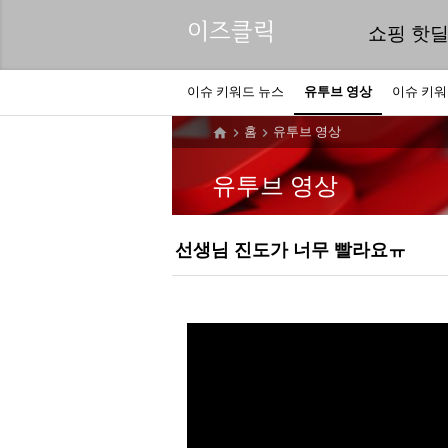
이즈클릭
쇼핑 핫
이슈 키워드 뉴스
유투브 영상
이슈 키
홈
유투브 영상



유투브 영상
선생님 진도가 너무 빨라요ㅠ