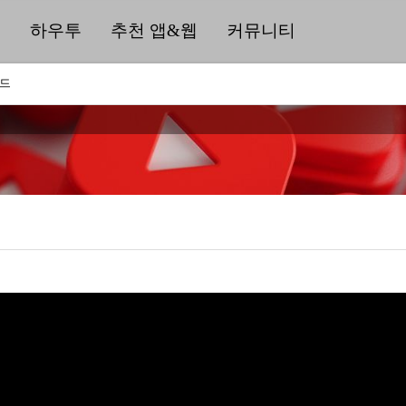
딜
하우투
추천 앱&웹
커뮤니티
워드