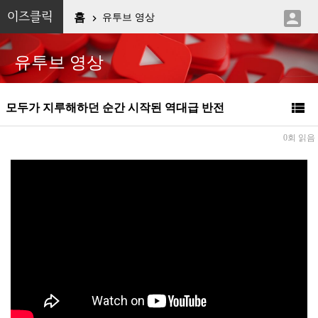

이즈클릭
홈
유투브 영상

유투브 영상

모두가 지루해하던 순간 시작된 역대급 반전
0회 읽음