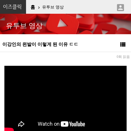

이즈클릭
홈
유투브 영상

유투브 영상

이강인의 왼발이 이렇게 된 이유 ㄷㄷ
0회 읽음