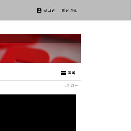

로그인
회원가입

목록
0회 읽음