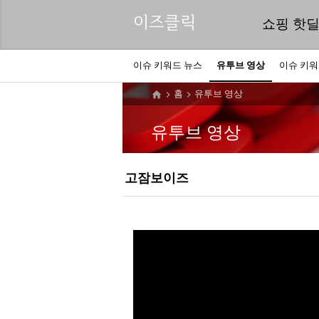
이즈클릭
쇼핑 핫
이슈 키워드 뉴스
유투브 영상
이슈 키
홈
유투브 영상



유투브 영상
고잠보이즈