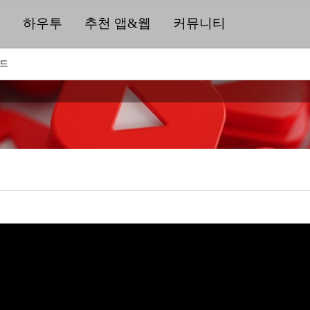
딜
하우투
추천 앱&웹
커뮤니티
워드