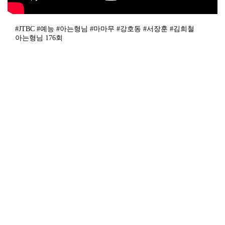
#JTBC #예능 #아는형님 #마마무 #강호동 #서장훈 #김희철
아는형님 176회