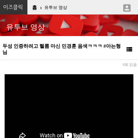

이즈클릭
홈
유투브 영상

유투브 영상
두성 인증하려고 헬륨 마신 민경훈 음색ㅋㅋㅋ #아는형

님
0회 읽음