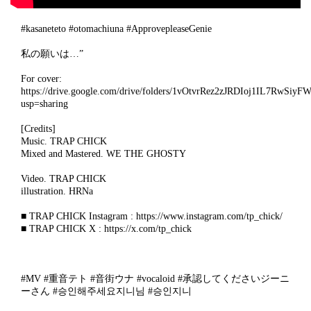
#kasaneteto #otomachiuna #ApprovepleaseGenie
私の願いは…”
For cover:
https://drive.google.com/drive/folders/1vOtvrRez2zJRDIoj1IL7RwSiy
usp=sharing
[Credits]
Music. TRAP CHICK
Mixed and Mastered. WE THE GHOSTY
Video. TRAP CHICK
illustration. HRNa
■ TRAP CHICK Instagram : https://www.instagram.com/tp_chick/
■ TRAP CHICK X : https://x.com/tp_chick
#MV #重音テト #音街ウナ #vocaloid #承認してくださいジーニ
ーさん #승인해주세요지니님 #승인지니