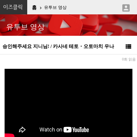

이즈클릭
홈
유투브 영상

유투브 영상

승인해주세요 지니님! / 카사네 테토・오토마치 우나
0회 읽음