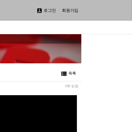

로그인
회원가입

목록
0회 읽음