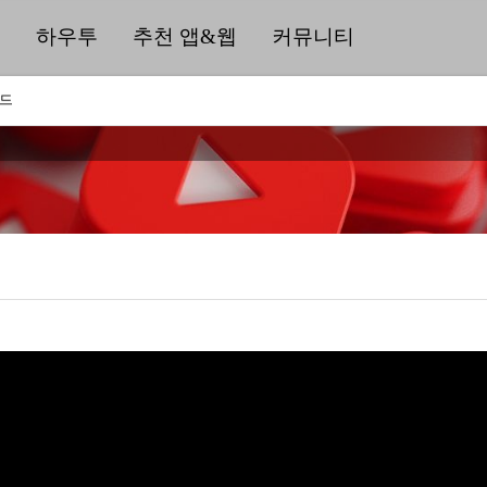
딜
하우투
추천 앱&웹
커뮤니티
워드