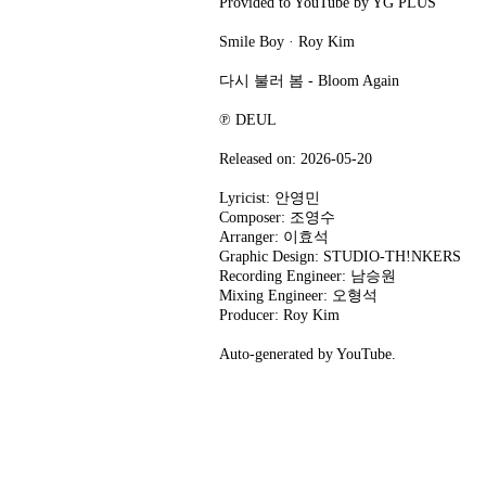
Provided to YouTube by YG PLUS
Smile Boy · Roy Kim
다시 불러 봄 - Bloom Again
℗ DEUL
Released on: 2026-05-20
Lyricist: 안영민
Composer: 조영수
Arranger: 이효석
Graphic Design: STUDIO-TH!NKERS
Recording Engineer: 남승원
Mixing Engineer: 오형석
Producer: Roy Kim
Auto-generated by YouTube.