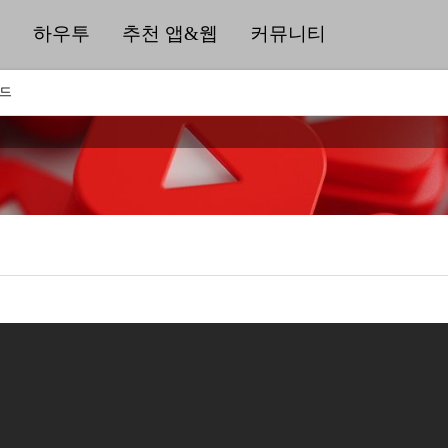
딜
하우투
추천 앱&웹
커뮤니티
워드