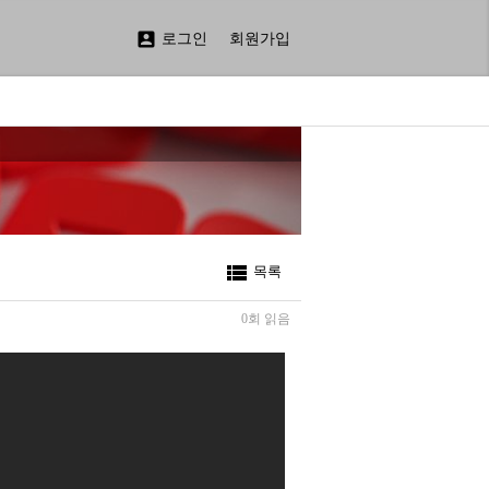

로그인
회원가입

목록
0회 읽음