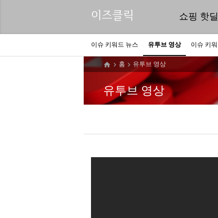
이즈클릭
쇼핑 핫
이슈 키워드 뉴스
유투브 영상
이슈 키
홈
유투브 영상



유투브 영상