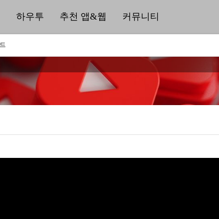
딜
하우투
추천 앱&웹
커뮤니티
워드