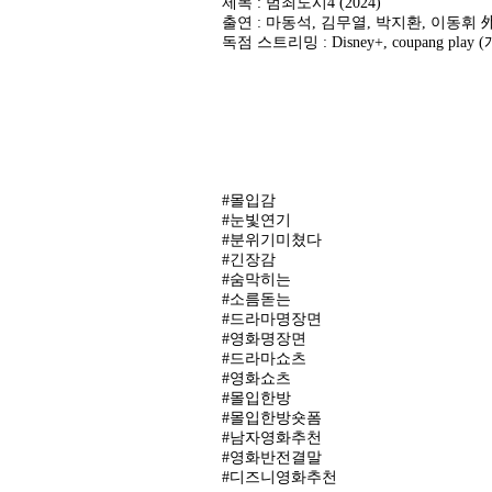
제목 : 범죄도시4 (2024)
출연 : 마동석, 김무열, 박지환, 이동휘 
독점 스트리밍 : Disney+, coupang play
#몰입감
#눈빛연기
#분위기미쳤다
#긴장감
#숨막히는
#소름돋는
#드라마명장면
#영화명장면
#드라마쇼츠
#영화쇼츠
#몰입한방
#몰입한방숏폼
#남자영화추천
#영화반전결말
#디즈니영화추천