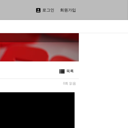

로그인
회원가입

목록
0회 읽음