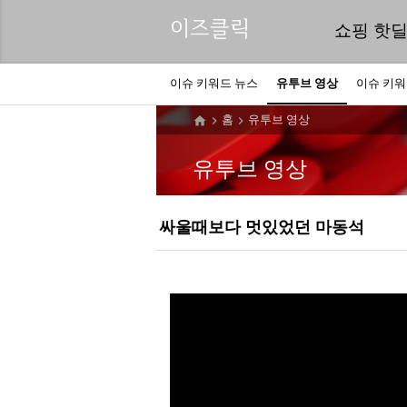
이즈클릭
쇼핑 핫
이슈 키워드 뉴스
유투브 영상
이슈 키
홈
유투브 영상



유투브 영상
싸울때보다 멋있었던 마동석