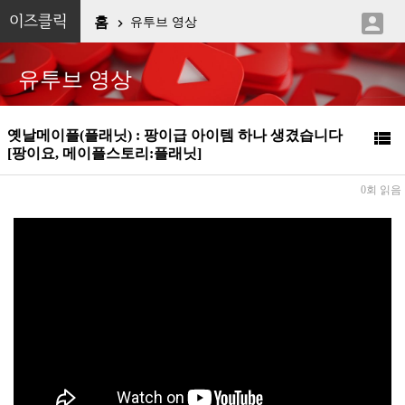

이즈클릭
홈
유투브 영상

유투브 영상
옛날메이플(플래닛) : 팡이급 아이템 하나 생겼습니다

[팡이요, 메이플스토리:플래닛]
0회 읽음