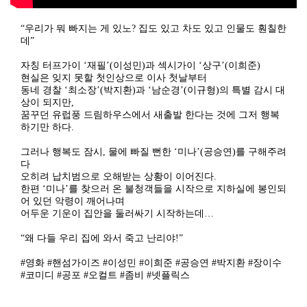
“우리가 뭐 빠지는 게 있노? 집도 있고 차도 있고 인물도 훤칠한
데”
자칭 터프가이 ‘재필’(이성민)과 섹시가이 ‘상구’(이희준)
현실은 잊지 못할 첫인상으로 이사 첫날부터
동네 경찰 ‘최소장’(박지환)과 ‘남순경’(이규형)의 특별 감시 대
상이 되지만,
꿈꾸던 유럽풍 드림하우스에서 새출발 한다는 것에 그저 행복
하기만 하다.
그러나 행복도 잠시, 물에 빠질 뻔한 ‘미나’(공승연)를 구해주려
다
오히려 납치범으로 오해받는 상황이 이어진다.
한편 ‘미나’를 찾으러 온 불청객들을 시작으로 지하실에 봉인되
어 있던 악령이 깨어나며
어두운 기운이 집안을 둘러싸기 시작하는데…
“왜 다들 우리 집에 와서 죽고 난리야!”
#영화 #핸섬가이즈 #이성민 #이희준 #공승연 #박지환 #장이수
#코미디 #공포 #오컬트 #좀비 #넷플릭스