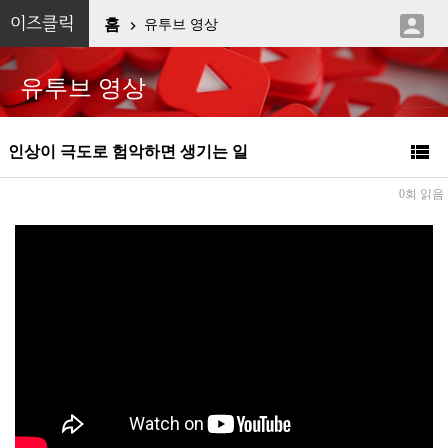

이즈클릭
홈
유투브 영상

유투브 영상

인상이 극도로 험악하면 생기는 일
0회 읽음