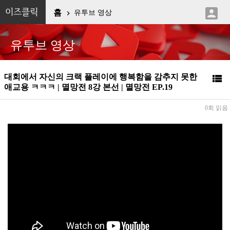

이즈클릭
홈
유투브 영상

유투브 영상
대회에서 자신의 크랙 플레이에 행복함을 감추지 못한

애교용 ㅋㅋㅋ | 멸망전 8강 본선 | 멸망전 EP.19
0회 읽음