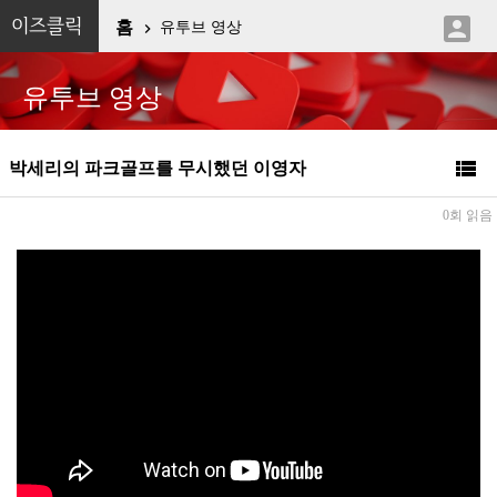

이즈클릭
홈
유투브 영상

유투브 영상

박세리의 파크골프를 무시했던 이영자
0회 읽음