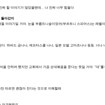
진짜 할 이야기가 많았을텐데... 나 진짜 너무 힘들다
로 돌아갔지
생들 이야기일 거야. 눈을 부릅뜨니숲이었어(부르트니 스피어스)는 레벨
된다. 하버드 금나나, 에프터스쿨 나나, 일본 모델 고마츠나나 등등. 너나 
해석을 안하려 했지만 교회에서 가끔 순대볶음을 준다는 뜻일 거야. "대"를
 한잔 따르면 괜찮아 진다는 것으로 이해할래
속 파괴해줘요.