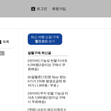

로그인
회원가입
최신 여행/쇼핑/구독

할인코드
보기
목록
알뜰구매 최신글
주소
[네이버] 기능성 반팔 티셔츠
6,500원(3장이상 구매시 무
료배송)
[kt알뜰폰] 2만원 Npay 받는
6기가 350분 평생요금제 최
저가 ( 1,900원 / 무료 )
[네이버] 무지 반팔 기능성 티
셔츠 5,900원(3장이상 구매
시 무료배송)
[쿠팡] 샤오미 레드미워치 6