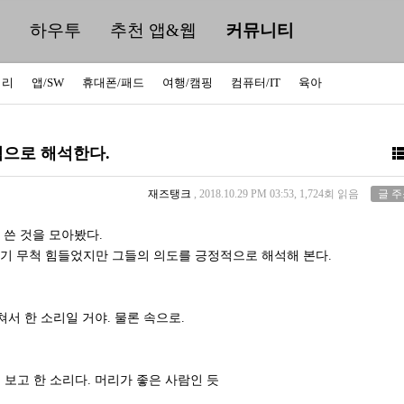
딜
하우투
추천 앱&웹
커뮤니티
러리
앱/SW
휴대폰/패드
여행/캠핑
컴퓨터/IT
육아
으로 해석한다.
재즈탱크
, 2018.10.29 PM 03:53, 1,724회 읽음
글 
 쓴 것을 모아봤다.
기 무척 힘들었지만 그들의 의도를 긍정적으로 해석해 본다.
쳐서 한 소리일 거야. 물론 속으로.
보고 한 소리다. 머리가 좋은 사람인 듯