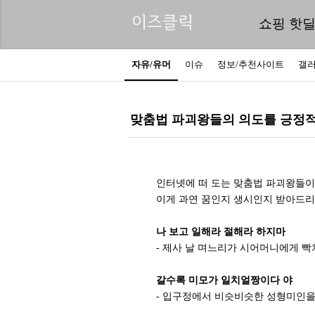
이즈클릭
쇼핑 핫
자유/유머
이슈
정보/추천사이트
갤
맞춤법 파괴왕들의 의도를 긍정적
인터넷에 떠 도는 맞춤법 파괴왕들이
이게 과연 꿈인지 생시인지 받아드리
나 보고 일해라 절해라 하지마
- 제사 날 며느리가 시어머니에게 빡
갈수록 미모가 일치얼짱이다 야
- 입구정에서 비슷비슷한 성형미인을 