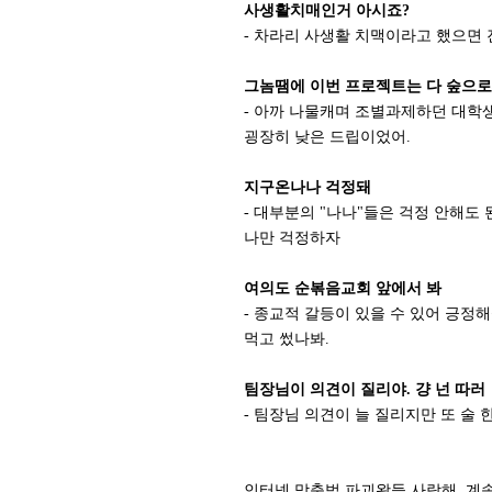
사생활치매인거 아시죠?
- 차라리 사생활 치맥이라고 했으면 
그놈땜에 이번 프로젝트는 다 숲으
- 아까 나물캐며 조별과제하던 대학
굉장히 낮은 드립이었어.
지구온나나 걱정돼
- 대부분의 "나나"들은 걱정 안해도 
나만 걱정하자
여의도 순볶음교회 앞에서 봐
- 종교적 갈등이 있을 수 있어 긍정
먹고 썼나봐.
팀장님이 의견이 질리야. 걍 넌 따러
- 팀장님 의견이 늘 질리지만 또 술
인터넷 맞춤법 파괴왕들 사랑해. 계