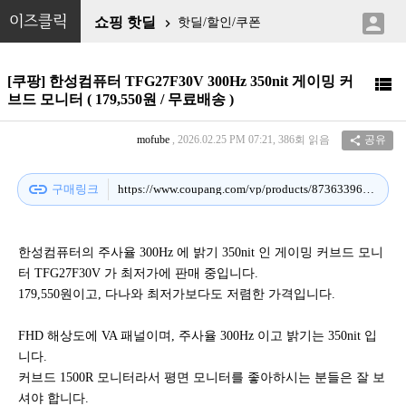

이즈클릭
쇼핑 핫딜
핫딜/할인/쿠폰

[쿠팡] 한성컴퓨터 TFG27F30V 300Hz 350nit 게이밍 커

브드 모니터 ( 179,550원 / 무료배송 )
mofube
, 2026.02.25 PM 07:21, 386회 읽음
공유

link
구매링크
https://www.coupang.com/vp/products/8736339637?itemId=25389773208&vendorItemId=92383530126
한성컴퓨터의 주사율 300Hz 에 밝기 350nit 인 게이밍 커브드 모니
터 TFG27F30V 가 최저가에 판매 중입니다.
179,550원이고, 다나와 최저가보다도 저렴한 가격입니다.
FHD 해상도에 VA 패널이며, 주사율 300Hz 이고 밝기는 350nit 입
니다.
커브드 1500R 모니터라서 평면 모니터를 좋아하시는 분들은 잘 보
셔야 합니다.