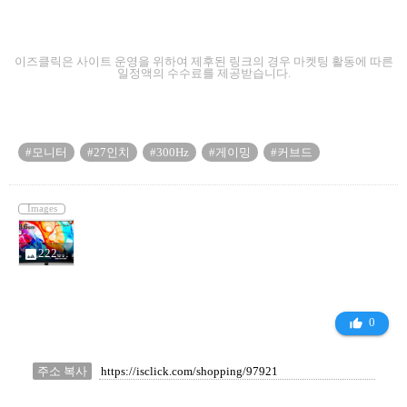
이즈클릭은 사이트 운영을 위하여 제후된 링크의 경우 마켓팅 활동에 따른
일정액의 수수료를 제공받습니다.
#모니터
#27인치
#300Hz
#게이밍
#커브드
Images
2226819672959-137fdd46-6dbb-4439-aa9f-3063528d4f09_10406949.jpg
photo
0
thumb_up_alt
주소 복사