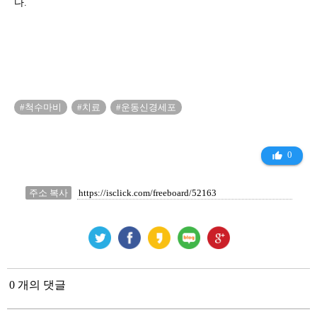
다.
#척수마비
#치료
#운동신경세포
0
thumb_up_alt
주소 복사
0 개의 댓글