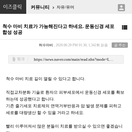

이즈클릭
커뮤니티
자유/유머

척수 마비 치료가 가능해진다고 하네요. 운동신경 세포

합성 성공
허수아비
, 2020.06.29 PM 01:30, 1,342회 읽음
글 주소
링크
attach_file
https://news.naver.com/main/read.nhn?mode=LSD&mid=shm&sid1=105&oid=032&aid=0003017543
척수 마비 치료 길이 열릴 수 있다고 합니다.
직접교차분화 기술로 환자으 피부세포에서 운동신경 세포를 확보
하는데 성공했다고 합니다.
기존 줄기세포 치료제의 면역거부반응과 암 발생 문제를 피하고
세로를 대량생산 할 수 있을 거라고 하네요.
빨리 이루어져서 많은 분들이 치료를 받으실 수 있으면 좋겠습니