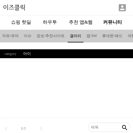

이즈클릭
쇼핑 핫딜
하우투
추천 앱&웹
커뮤니티
자유/유머
이슈
정보/추천사이트
갤러리
앱/SW
휴대폰/패드
여
아이
category



1/1