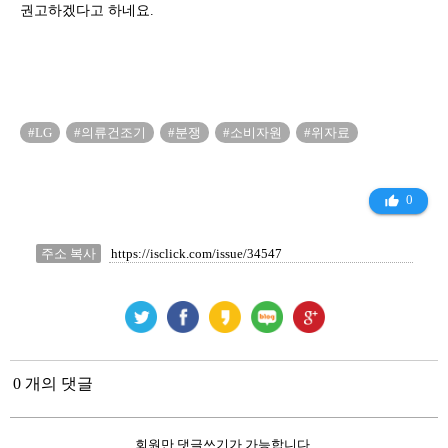
권고하겠다고 하네요.
#LG
#의류건조기
#분쟁
#소비자원
#위자료
0
thumb_up_alt
주소 복사
0 개의 댓글
회원만 댓글쓰기가 가능합니다.