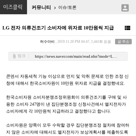

이즈클릭
커뮤니티
이슈/토론


LG 전자 의류건조기 소비자에 위자료 10만원씩 지급
허수아비
, 2019.11.20 PM 04:47, 1,443회 읽음
글 주소
링크
attach_file
https://news.naver.com/main/read.nhn?mode=LSD&mid=sec&sid1=101&oid=028&aid=0002475445
콘덴서 자동세척 기능 이상으로 먼지 및 악취 문제로 인한 조정 신
청에 대해서 한국소비자원이 10만원 위자료 지급을 결정했네요.
한국소비자원 소비자분쟁조정위원회이 의류건조기를 구매 및 사
용한 소비자 247명이 낸 집단분쟁조정 신청사건에서 엘지전자가
소비자에게 각 10만원씩 지급하라고 결정했다고 합니다.
소비자원은 양쪽이 모두 수락할 경우 집단분쟁조정 절차에 참여하
지 않은 소비자에 대해서도 엘지전자가 보상계획서를 제출하도록