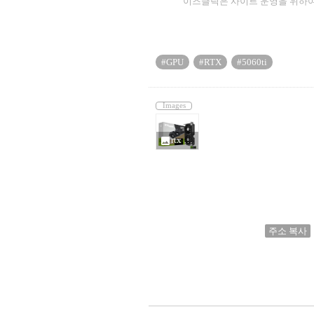
이즈클릭은 사이트 운영을 위하여
#GPU
#RTX
#5060ti
Images
rtx 5060ti_32563.jpg
photo
주소 복사