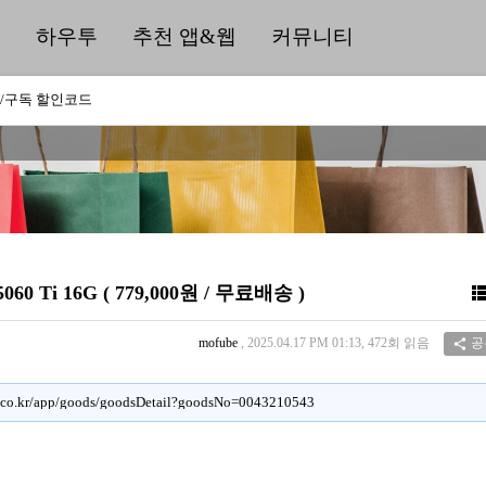
딜
하우투
추천 앱&웹
커뮤니티
/구독 할인코드
 Ti 16G ( 779,000원 / 무료배송 )
mofube
, 2025.04.17 PM 01:13, 472회 읽음
공

t.co.kr/app/goods/goodsDetail?goodsNo=0043210543