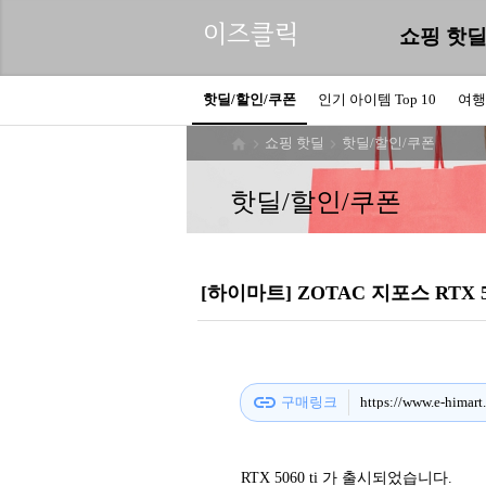
이즈클릭
쇼핑 핫
핫딜/할인/쿠폰
인기 아이템 Top 10
여행
쇼핑 핫딜
핫딜/할인/쿠폰



핫딜/할인/쿠폰
[하이마트] ZOTAC 지포스 RTX 5060
link
구매링크
https://www.e-himar
RTX 5060 ti 가 출시되었습니다.