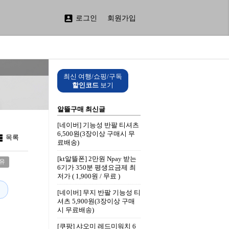

로그인
회원가입
최신 여행/쇼핑/구독
할인코드
보기
알뜰구매 최신글
[네이버] 기능성 반팔 티셔츠
6,500원(3장이상 구매시 무

목록
료배송)
[kt알뜰폰] 2만원 Npay 받는
유
6기가 350분 평생요금제 최
저가 ( 1,900원 / 무료 )
[네이버] 무지 반팔 기능성 티
셔츠 5,900원(3장이상 구매
시 무료배송)
[쿠팡] 샤오미 레드미워치 6