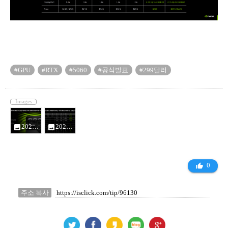
#GPU
#RTX
#5060
#공식발표
#299달러
Images
2025-04-15_13-30-34-1456x819_16727118.png
2025-04-15_13-30-49-1456x819_16727118.png
photo
photo
0
thumb_up_alt
주소 복사