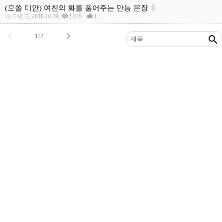
(모쏠 미안) 여친의 화를 풀어주는 만능 문장
attach_file
visibility
thumb_up_alt
재즈탱크
, 2018.10.19,
2,435
3


1/2
