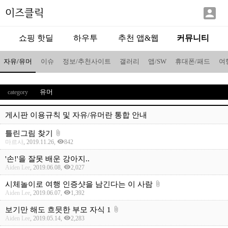

이즈클릭
쇼핑 핫딜
하우투
추천 앱&웹
커뮤니티
자유/유머
이슈
정보/추천사이트
갤러리
앱/SW
휴대폰/패드
여
유머
category
게시판 이용규칙 및 자유/유머란 통합 안내
틀린그림 찾기
attach_file
visibility
마르샤
, 2019.11.26,
842
'손!'을 잘못 배운 강아지..
visibility
Aiden Lee
, 2019.06.08,
2,027
시체놀이로 여행 인증샷을 남긴다는 이 사람
attach_file
visibility
Aiden Lee
, 2019.06.07,
1,392
보기만 해도 흐믓한 부모 자식 1
attach_file
visibility
Aiden Lee
, 2019.05.14,
2,283